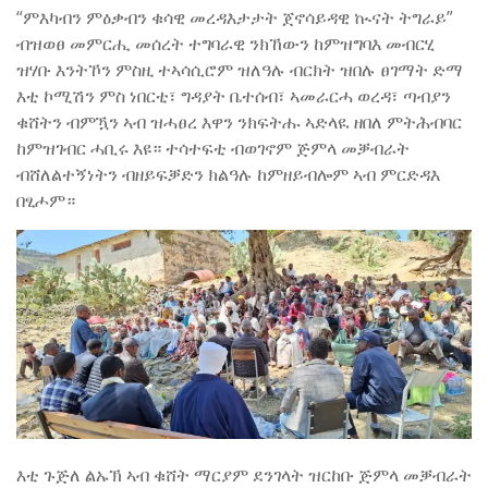
“ምእካብን ምዕቃብን ቁሳዊ መረዳእታታት ጀኖሳይዳዊ ኲናት ትግራይ”
ብዝወፀ መምርሒ መሰረት ተግባራዊ ንክኸውን ከምዝግባእ መብርሂ
ዝሃቡ እንትኾን ምስዚ ተኣሳሲሮም ዝለዓሉ ብርክት ዝበሉ ፀገማት ድማ
እቲ ኮሚሽን ምስ ነበርቲ፣ ግዳያት ቤተሰብ፣ ኣመራርሓ ወረዳ፣ ጣብያን
ቁሸትን ብምዃን ኣብ ዝሓፀረ እዋን ንክፍትሑ ኣድላዪ ዘበለ ምትሕብባር
ከምዝገብር ሓቢሩ እዩ። ተሳተፍቲ ብወገኖም ጅምላ መቓብራት
ብሸለልተኝነትን ብዘይፍቓድን ክልዓሉ ከምዘይብሎም ኣብ ምርድዳእ
በፂሖም።
እቲ ጉጅለ ልኡኽ ኣብ ቁሸት ማርያም ደንገላት ዝርከቡ ጅምላ መቓብራት