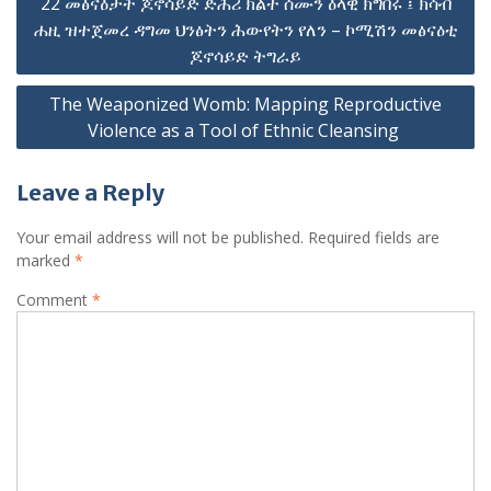
22 መፅናዕታት ጆኖሳይድ ድሕሪ ክልተ ሰሙን ዕላዊ ክግበሩ ፤ ክሳብ
navigation
ሐዚ ዝተጀመረ ዳግመ ህንፅትን ሕውየትን የለን – ኮሚሽን መፅናዕቲ
ጆኖሳይድ ትግራይ
The Weaponized Womb: Mapping Reproductive
Violence as a Tool of Ethnic Cleansing
Leave a Reply
Your email address will not be published.
Required fields are
marked
*
Comment
*