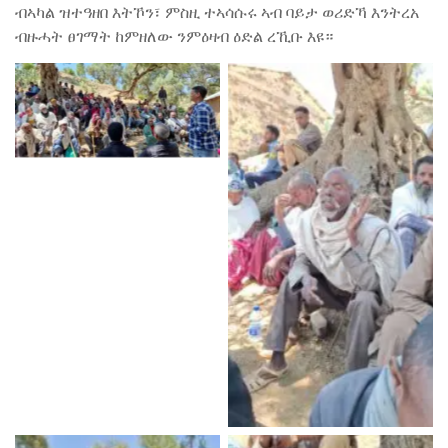
ብኣካል ዝተዓዘበ እትኾን፣ ምስዚ ተኣሳሱሩ ኣብ ባይታ ወሪድኻ እንትረአ
ብዙሓት ፀገማት ከምዘለው ንምዕዛብ ዕድል ረኺቡ እዩ።
No Caption
No Caption