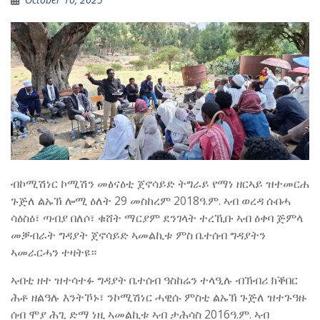
ብኮሚሽነር ኮሚሽን መፅናዕቲ ጀኖሳይድ ትግራይ የማነ ዘርኣይ ዝተመርሐ
ጉጅለ ልኡኽ ሎሚ ዕለት 29 መስከረም 2018ዓ.ም. ኣብ ወረዳ ሱበሓ
ሳዕስዕ፣ ጣብያ በለሶ፣ ቁሸት ማርያም ደንገላት ተረኺቡ ኣብ ዕቀባ ጅምላ
መቓብራት ግዳያት ጀኖሳይድ ኣመልኪቱ ምስ ቤተሰብ ግዳያትን
ኣመራርሓን ተዛትዩ።
ኣብቲ ዘተ ዝተሳተፉ ግዳያት ቤተሰብ ዓስከሬን ተላዒሉ ብኽብሪ ክቕበር
ሕቶ ዘልዓሉ እንትኾኑ፣ ንኮሚሽነር ሓዊሱ ምስቲ ልኡኽ ጉጅለ ዝተጉዓዙ
ሰብ ሞያ ሕጊ ድማ ነዚ ኣመልኪቱ ኣብ ታሕሳስ 2016ዓ.ም. ኣብ