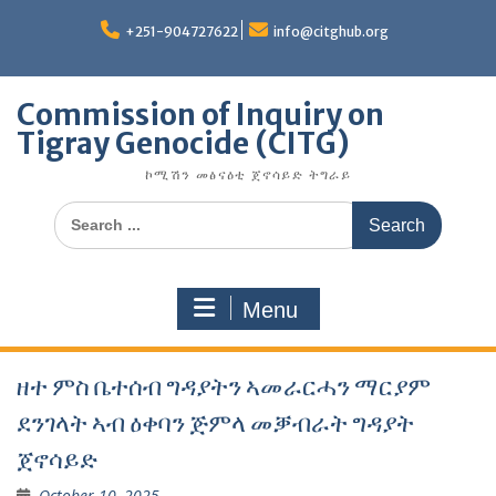
Skip
to
+251-904727622
info@citghub.org
content
Commission of Inquiry on
Tigray Genocide (CITG)
ኮሚሽን መፅናዕቲ ጀኖሳይድ ትግራይ
Search
for:
Menu
ዘተ ምስ ቤተሰብ ግዳያትን ኣመራርሓን ማርያም
ደንገላት ኣብ ዕቀባን ጅምላ መቓብራት ግዳያት
ጀኖሳይድ
October 10, 2025